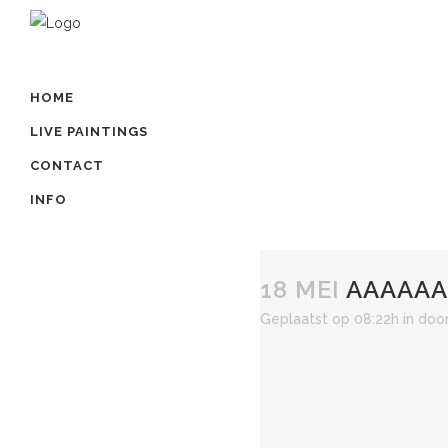
HOME
LIVE PAINTINGS
CONTACT
INFO
18 MEI
AAAAAA
Geplaatst op 08:22h
in
doo