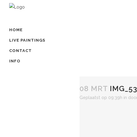
HOME
LIVE PAINTINGS
CONTACT
INFO
08 MRT
IMG_53
Geplaatst op 09:39h
in
doo