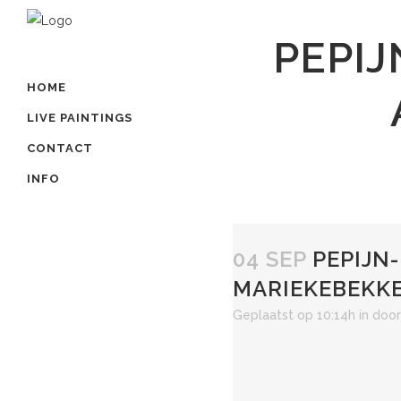
PEPI
HOME
LIVE PAINTINGS
CONTACT
INFO
04 SEP
PEPIJN
MARIEKEBEKKE
Geplaatst op 10:14h
in
doo