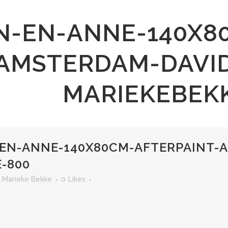
JN-EN-ANNE-140X8
AMSTERDAM-DAVID
MARIEKEBEK
-EN-ANNE-140X80CM-AFTERPAINT-A
-800
r
Marieke Bekke
0
Likes