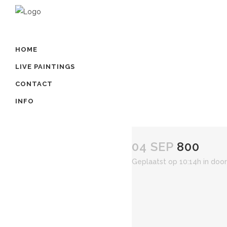
HOME
LIVE PAINTINGS
CONTACT
INFO
04 SEP
800
Geplaatst op 10:14h
in
doo